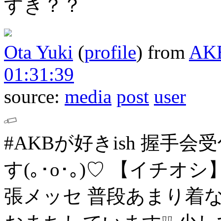
すき？？
Ota Yuki
(
profile
)
from
AK
01:31:39
source:
media
post
user
#AKBが好きish 握手会
す(｡･о･｡)♡
【イチオシ
張メッセ
普段あまり着な