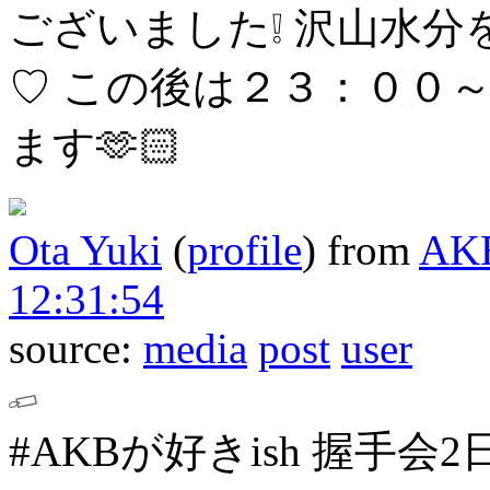
ございました❕
沢山水分
♡
この後は２３：００～柱n
ます🫶🏻
Ota Yuki
(
profile
)
from
AK
12:31:54
source:
media
post
user
#AKBが好きish 握手会2