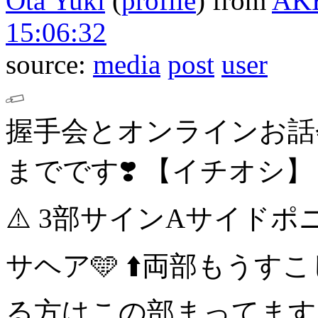
Ota Yuki
(
profile
)
from
AK
15:06:32
source:
media
post
user
握手会とオンラインお話
までです❣️
【イチオシ】
⚠️
3部サインAサイドポニ
サヘア🩵
⬆️両部もうす
る方はこの部まってます‼