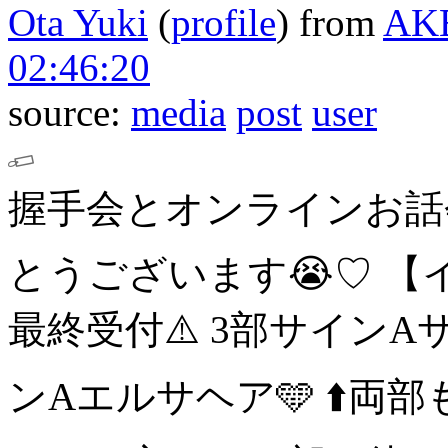
Ota Yuki
(
profile
)
from
AK
02:46:20
source:
media
post
user
握手会とオンラインお話会
とうございます😭♡
【
最終受付⚠️
3部サインA
ンAエルサヘア🩵
⬆️両