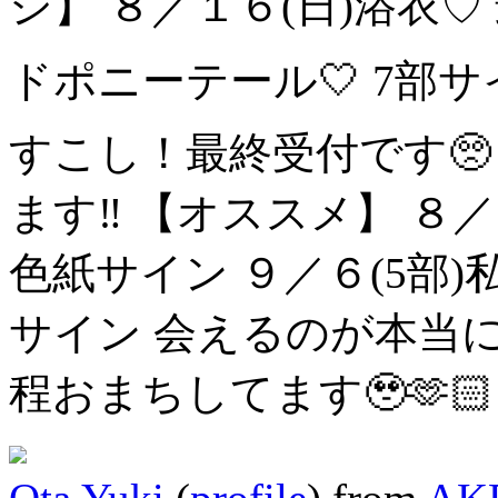
シ】
８／１６(日)浴衣♡ 
ドポニーテール🤍
7部サ
すこし！最終受付です🥺
ます‼️
【オススメ】
８／
色紙サイン
９／６(5部
サイン
会えるのが本当に
程おまちしてます🥹🫶🏻