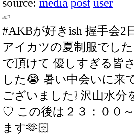
source:
media
post
user
#AKBが好きish 握手会2
アイカツの夏制服でした
で頂けて
優しすぎる皆
した😭
暑い中会いに来
ございました❕
沢山水分
♡
この後は２３：００～柱n
ます🫶🏻