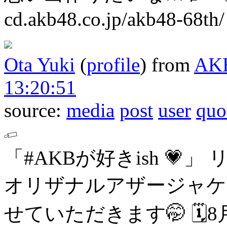
cd.akb48.co.jp/akb48-68th/
Ota Yuki
(
profile
)
from
AK
13:20:51
source:
media
post
user
quo
「#AKBが好きish 💗」
オリザナルアザージャケ
せていただきます🤭
🗓