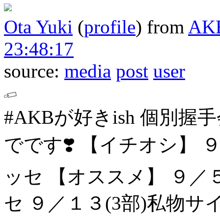
Ota Yuki
(
profile
)
from
AK
23:48:17
source:
media
post
user
#AKBが好きish 個別握
でです❣️
【イチオシ】
９
ッセ
【オススメ】
９／５
セ
９／１３(3部)私物サ