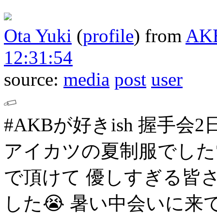
Ota Yuki
(
profile
)
from
AK
12:31:54
source:
media
post
user
#AKBが好きish 握手会2
アイカツの夏制服でした
で頂けて
優しすぎる皆
した😭
暑い中会いに来