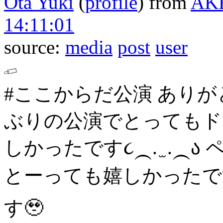
Ota Yuki
(
profile
)
from
AK
14:11:01
source:
media
post
user
#ここからだ公演 ありが
ぶりの公演でとってもド
しかったです૮⁔. ̫ .⁔ა
とーっても嬉しかったです
す🥹