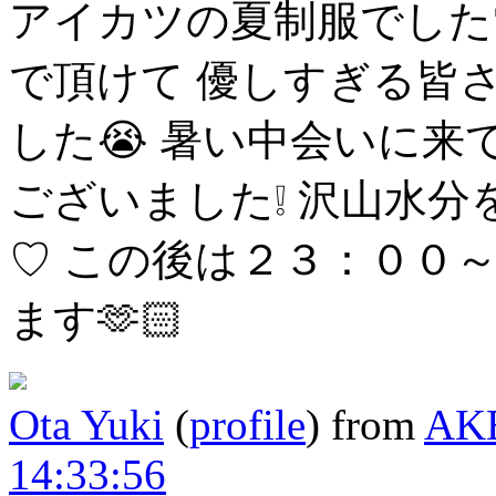
アイカツの夏制服でした
で頂けて
優しすぎる皆
した😭
暑い中会いに来
ございました❕
沢山水分
♡
この後は２３：００～柱n
ます🫶🏻
Ota Yuki
(
profile
)
from
AK
14:33:56