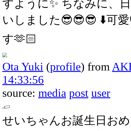
すように✨️
ちなみに、
いしました😎😎😎
⬇️
す🫶🏻
Ota Yuki
(
profile
)
from
AK
14:33:56
source:
media
post
user
せいちゃんお誕生日おめ