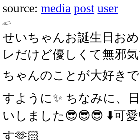
source:
media
post
user
せいちゃんお誕生日おめ
レだけど優しくて無邪気
ちゃんのことが大好きです𛰙᭜𖫴𖫰𖫱𖫳𖫲𖫲𖫳𖫴𖫰𖫱꛰ ᭜𖫴𖫰𖫱𖫳
すように✨️
ちなみに、
いしました😎😎😎
⬇️
す🫶🏻