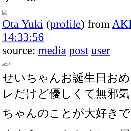
Ota Yuki
(
profile
)
from
AK
14:33:56
source:
media
post
user
せいちゃんお誕生日おめ
レだけど優しくて無邪気
ちゃんのことが大好きです𛰙᭜𖫴𖫰𖫱𖫳𖫲𖫲𖫳𖫴𖫰𖫱꛰ ᭜𖫴𖫰𖫱𖫳