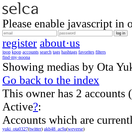
Please enable javascript in 
log in
register
about·us
jpop
kpop
accounts
search
tags
hashtags
favorites
filters
find·my·noona
Showing medias by Ota Yu
Go back to the index
This owner has 2 accounts
(
Active
?
:
Accounts which are currently
yuki_ota0327
(
twitter
)
akb48_ac9a
(
weverse
)