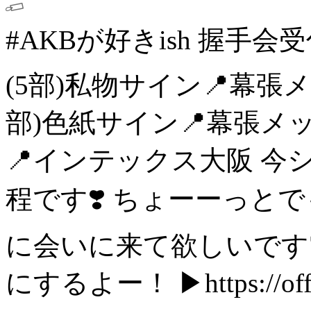
#AKBが好きish 握手会受付
(5部)私物サイン📍幕張
部)色紙サイン📍幕張メ
📍インテックス大阪
今
程です❣️
ちょーーっとで
に会いに来て欲しいですᐡ⸝⸝>
にするよー！
▶︎https://of