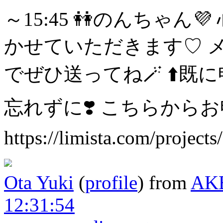
～15:45
👭のんちゃん💜
かせていただきます♡
でぜひ送ってね🪄︎︎
⬆️既
忘れずに❣️
こちらからお
https://limista.com/project
Ota Yuki
(
profile
)
from
AK
12:31:54