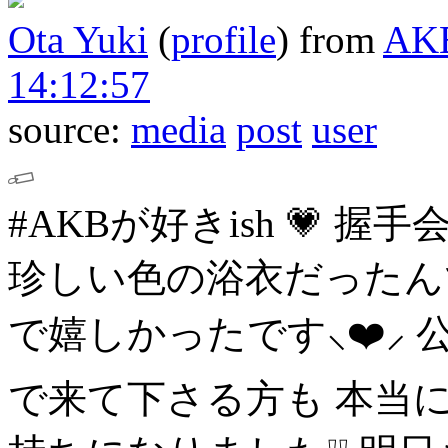
Ota Yuki
(
profile
)
from
AK
14:12:57
source:
media
post
user
#AKBが好きish 💗
握手
珍しい色の浴衣だったん
で嬉しかったです⸜❤️⸝
で来て下さる方も
本当