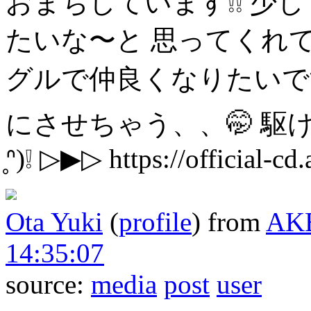
おまちしています❕❕
少し
たいな〜と
思ってくれて
グルで仲良くなりたいです❣
にさせちゃう、、🤭
駆け
̥ᐢ)❕
▷▶︎▷ https://official-cd
Ota Yuki
(
profile
)
from
AK
14:35:07
source:
media
post
user