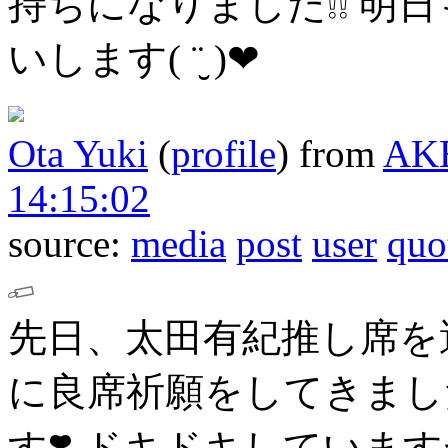
持ちになりました❕❕
明日
いします( ¨̮ )︎︎❤︎︎
Ota Yuki
(
profile
)
from
AK
14:15:02
source:
media
post
user
quo
先日、太田有紀推し席を
に良席祈願をしてきました
す❣️
ドキドキしていますが