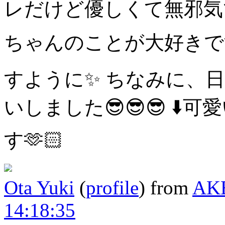
レだけど優しくて無邪気
ちゃんのことが大好きです𛰙᭜𖫴𖫰𖫱𖫳𖫲𖫲𖫳𖫴𖫰𖫱꛰ ᭜𖫴𖫰𖫱𖫳
すように✨️
ちなみに、
いしました😎😎😎
⬇️
す🫶🏻
Ota Yuki
(
profile
)
from
AK
14:18:35