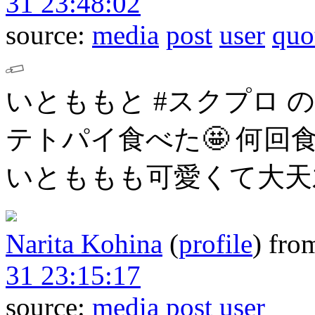
31 23:48:02
source:
media
post
user
quo
いとももと #スクプロ 
テトパイ食べた🤩
何回
いとももも可愛くて大天
Narita Kohina
(
profile
)
fro
31 23:15:17
source:
media
post
user