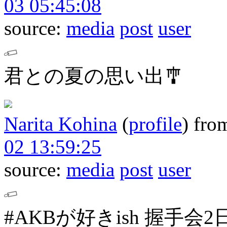
03 05:45:08
source:
media
post
user
君との夏の思い出🎐
Narita Kohina
(
profile
)
fro
02 13:59:25
source:
media
post
user
#AKBが好きish 握手