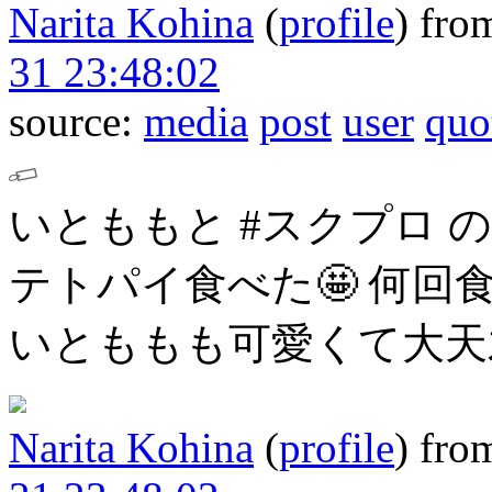
Narita Kohina
(
profile
)
fro
31 23:48:02
source:
media
post
user
quo
いとももと #スクプロ 
テトパイ食べた🤩
何回
いとももも可愛くて大天
Narita Kohina
(
profile
)
fro