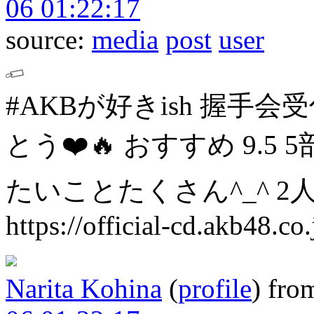
06 01:22:17
source:
media
post
user
#AKBが好きish 握手会
とう❤️🔥
おすすめ
9.5 5
たいことたくさん^_^
2
https://official-cd.akb48.co
Narita Kohina
(
profile
)
fro