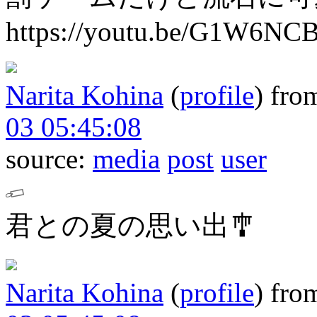
https://youtu.be/G1W6N
Narita Kohina
(
profile
)
fro
03 05:45:08
source:
media
post
user
君との夏の思い出🎐
Narita Kohina
(
profile
)
fro