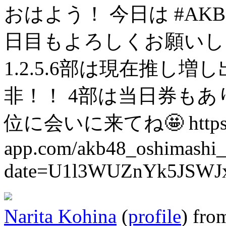
おはよう！
今日は #AK
日目もよろしくお願いし
1.2.5.6部は現在推し
非！！
4部は当日券もあ
位に会いに来てね🤩
http
app.com/akb48_oshimashi_l
date=U1l3WUZnYk5JSW
Narita Kohina
(
profile
)
fro