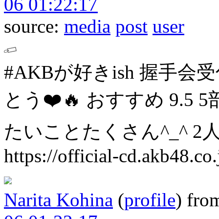
06 01:22:17
source:
media
post
user
#AKBが好きish 握手会
とう❤️🔥
おすすめ
9.5 5
たいことたくさん^_^
2
https://official-cd.akb48.co
Narita Kohina
(
profile
)
fro