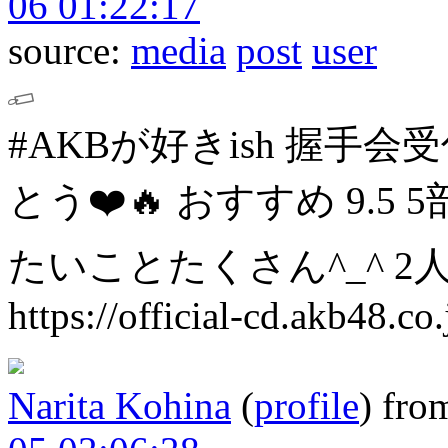
06 01:22:17
source:
media
post
user
#AKBが好きish 握手会
とう❤️🔥
おすすめ
9.5 5
たいことたくさん^_^
2
https://official-cd.akb48.co
Narita Kohina
(
profile
)
fro