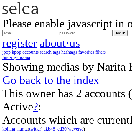
Please enable javascript in 
log in
register
about·us
jpop
kpop
accounts
search
tags
hashtags
favorites
filters
find·my·noona
Showing medias by Narita
Go back to the index
This owner has 2 accounts
(
Active
?
:
Accounts which are currently
kohina_narita
(
twitter
)
akb48_ed30
(
weverse
)