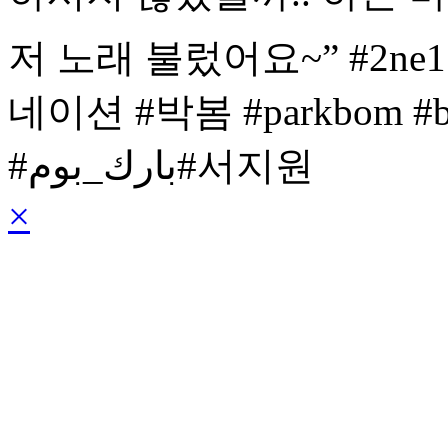
저 노래 불렀어요~” #2ne1 @dn
네이션 #박봄 #parkbom #b
#بارك_بوم#서지원
×