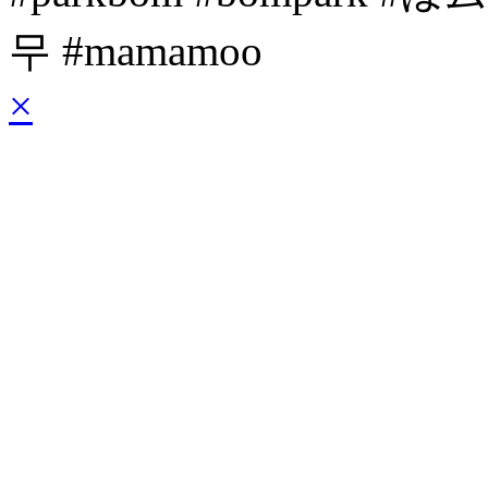
무 #mamamoo
×