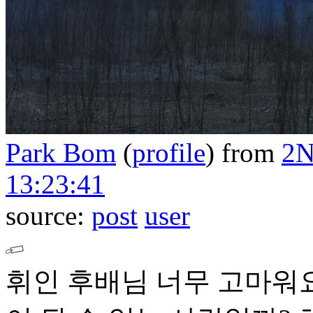
Park Bom
(
profile
)
from
2
13:23:41
source:
post
user
휘인 후배님 너무 고마워