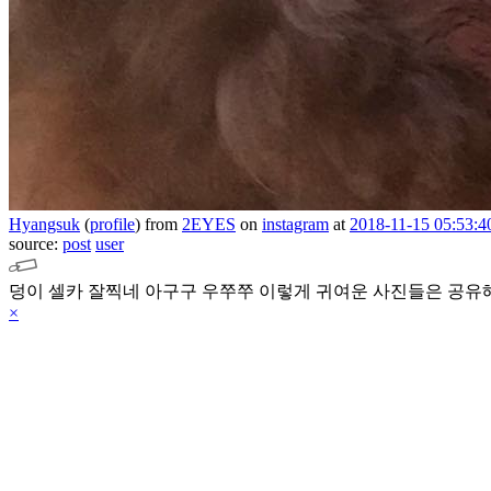
Hyangsuk
(
profile
)
from
2EYES
on
instagram
at
2018-11-15 05:53:4
source:
post
user
덩이 셀카 잘찍네 아구구 우쭈쭈 이렇게 귀여운 사진들은 공유해야
×