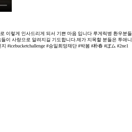
 지목으로 이렇게 인사드리게 되서 기쁜 마음 입니다 루게릭병 환우
음들이 사랑으로 알려지길 기도합니다.제가 지목할 분들은
투애니원
icebucketchallenge #승일희망재단 #박봄 #朴春‭‭ #ぼム #2ne1