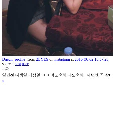
Daeun
(
profile
)
from
2EYES
on
instagram
at
2016-06-02 15:57:28
source:
post
user
일년전 니생일 내생일 ㅋㅋ 너도축하 나도축하 ..내년엔 꼭 같이하
×