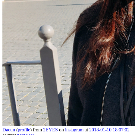
Daeun
(
profile
)
from
2EYES
on
instagram
at
2018-01-10 18:07:02