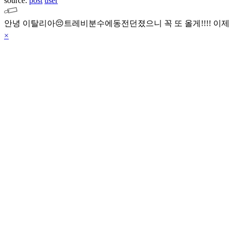
source:
post
user
안녕 이탈리아😔트레비분수에동전던졌으니 꼭 또 올게!!!! 이제 그
×